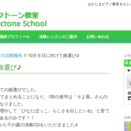
なかじまピアノ教室＆エレ
講師プロフィール
体験レッスンのご案内
お問い合わせ
」の活動報告
10月６日に向けて曲選び♪
お問
曲選び♪
ての曲選びでした。
のでまとめることになり、1部の後半は「そよ風」さんの
なりました。
増やして「ひなたぼっこ」らしさを出したいね、と皆で
あるのみです！！
活動
から千の森の演奏CDをいただきました♪