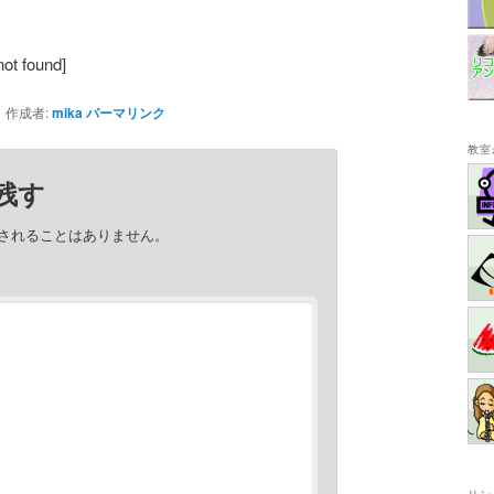
not found]
作成者:
mika
パーマリンク
教室
残す
されることはありません。
リン