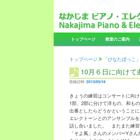
メ
トップページ
メ
サ
教室のご案内
イ
ン
イ
ブ
メ
トップページ
「ひなたぼっこ
ニ
10月６日に向けて
ン
コ
ュ
ー
投稿日時:
2013/05/16
コ
ン
きょうの練習はコンサートに向け
ン
テ
1部、2部に分けて洋もの、和も
出番としたらどうかということに
テ
ン
エレクトーンとのアンサンブルを
話し合いました。 またまた練習
ン
ツ
「そよ風」さんのメンバーYさん