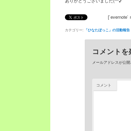
ありがとうございました(^^♪
ツ
へ
[`evernote` 
へ
移
カテゴリー:
「ひなたぼっこ」の活動報告
移
動
コメントを
動
メールアドレスが公開
コメント