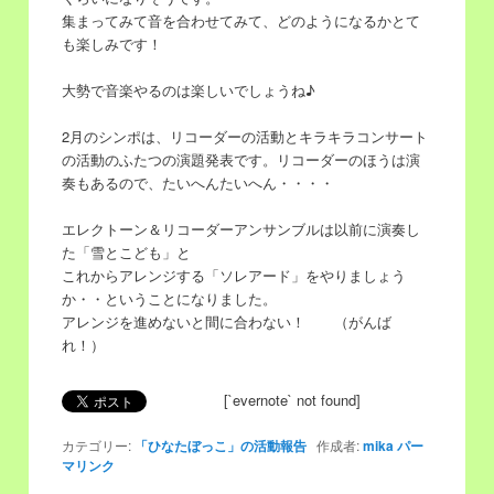
集まってみて音を合わせてみて、どのようになるかとて
移
動
も楽しみです！
動
大勢で音楽やるのは楽しいでしょうね♪
2月のシンポは、リコーダーの活動とキラキラコンサート
の活動のふたつの演題発表です。リコーダーのほうは
演
奏もあるので、たいへんたいへん・・・・
エレクトーン＆リコーダーアンサンブルは以前に演奏し
た「雪とこども」と
これからアレンジする「ソレアード」をやりましょう
か・・ということになりました。
アレンジを進めないと間に合わない！ （がんば
れ！）
[`evernote` not found]
カテゴリー:
「ひなたぼっこ」の活動報告
作成者:
mika
パー
マリンク