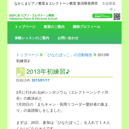
なかじまピアノ教室＆エレクトーン教室 新潟県長岡市
生徒募集
中♫
メ
トップページ
メ
サ
教室のご案内
講師プロフィール
イ
ン
体験レッスンのご案内
お問い合わせ
イ
ブ
メ
ニ
ン
コ
ュ
トップページ
「ひなたぼっこ」の活動報告
2013年
ー
初練習♪
コ
ン
2013年初練習♪
ン
テ
投稿日時:
2013/01/17
テ
ン
2月に行われるjetシンポジウム（エレクトーンシティ渋
谷）の曲決めと
ン
ツ
1月20日の「まちキャン・長岡リコーダー愛好者の集ま
り」の楽譜探しをしました。
ツ
へ
まずは、20日、参加は「ひなたぼっこ」を入れて１４人
へ
移
くらいになりそうです。