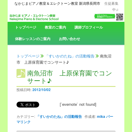
なかじまピアノ教室＆エレクトーン教室 新潟県長岡市
生徒募集
中♫
メ
トップページ
メ
サ
教室のご案内
講師プロフィール
イ
ン
体験レッスンのご案内
お問い合わせ
イ
ブ
メ
ニ
ン
コ
ュ
トップページ
「すいかのたね」の活動報告
南魚沼
ー
市 上原保育園でコンサート♪
コ
ン
南魚沼市 上原保育園でコン
サート♪
ン
テ
投稿日時:
2012/10/02
テ
ン
[`evernote` not found]
ン
ツ
カテゴリー:
「すいかのたね」の活動報告
作成者:
mika
パー
ツ
へ
マリンク
へ
移