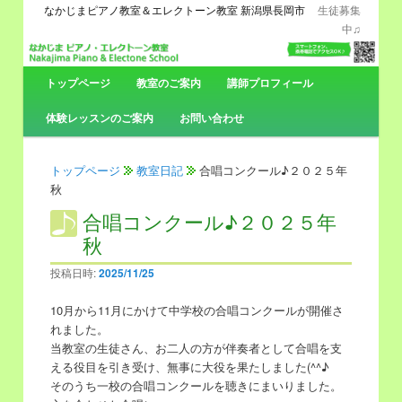
なかじまピアノ教室＆エレクトーン教室 新潟県長岡市
生徒募集
中♫
メ
トップページ
メ
サ
教室のご案内
講師プロフィール
イ
ン
体験レッスンのご案内
お問い合わせ
イ
ブ
メ
ニ
ン
コ
ュ
トップページ
教室日記
合唱コンクール♪２０２５年
ー
秋
コ
ン
合唱コンクール♪２０２５年
秋
ン
テ
投稿日時:
2025/11/25
テ
ン
10月から11月にかけて中学校の合唱コンクールが開催さ
ン
ツ
れました。
当教室の生徒さん、お二人の方が伴奏者として合唱を支
ツ
へ
える役目を引き受け、無事に大役を果たしました(^^♪
そのうち一校の合唱コンクールを聴きにまいりました。
へ
移