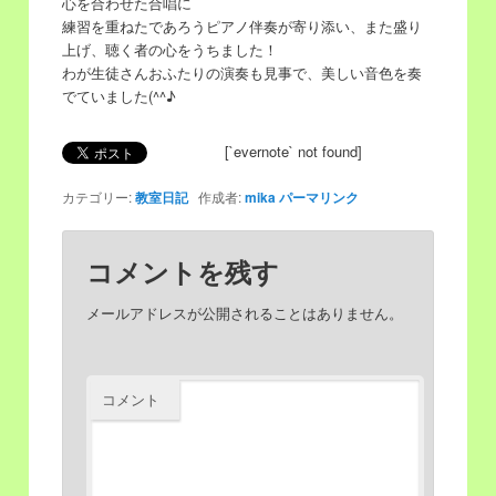
心を合わせた合唱に
練習を重ねたであろうピアノ伴奏が寄り添い、また盛り
移
動
上げ、聴く者の心をうちました！
わが生徒さんおふたりの演奏も見事で、美しい音色を奏
動
でていました(^^♪
[`evernote` not found]
カテゴリー:
教室日記
作成者:
mika
パーマリンク
コメントを残す
メールアドレスが公開されることはありません。
コメント