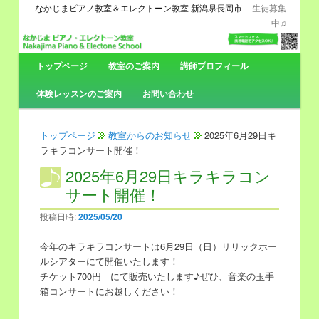
なかじまピアノ教室＆エレクトーン教室 新潟県長岡市
生徒募集
中♫
メ
トップページ
メ
サ
教室のご案内
講師プロフィール
イ
ン
体験レッスンのご案内
お問い合わせ
イ
ブ
メ
ニ
ン
コ
ュ
トップページ
教室からのお知らせ
2025年6月29日キ
ー
ラキラコンサート開催！
コ
ン
2025年6月29日キラキラコン
サート開催！
ン
テ
投稿日時:
2025/05/20
テ
ン
今年のキラキラコンサートは6月29日（日）リリックホー
ン
ツ
ルシアターにて開催いたします！
チケット700円 にて販売いたします♪ぜひ、音楽の玉手
ツ
へ
箱コンサートにお越しください！
へ
移