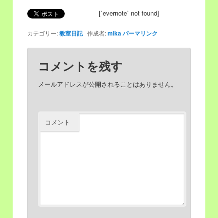
[`evernote` not found]
移
動
カテゴリー:
教室日記
作成者:
mika
パーマリンク
動
コメントを残す
メールアドレスが公開されることはありません。
コメント