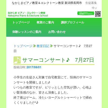
なかじまピアノ教室＆エレクトーン教室 新潟県長岡市
生徒募集
中♫
メ
トップページ
メ
サ
教室のご案内
講師プロフィール
イ
ン
体験レッスンのご案内
お問い合わせ
イ
ブ
メ
ニ
ン
コ
ュ
トップページ
教室日記
サマーコンサート♪ 7月27
ー
日
コ
ン
サマーコンサート♪ 7月27日
ン
テ
投稿日時:
2017/08/01
テ
ン
小学生の生徒さん対象で自宅教室にて、恒例のサマーコ
ンサートを開催しました♪
ン
ツ
いつもの教室ですが、ピリッとした空気が漂い、心地よ
い緊張感のなか、皆さん演奏しました。
ツ
へ
終了後はゲーム、冷たいヨーグルトシャーベットで締め
くくりました(^^♪
へ
移