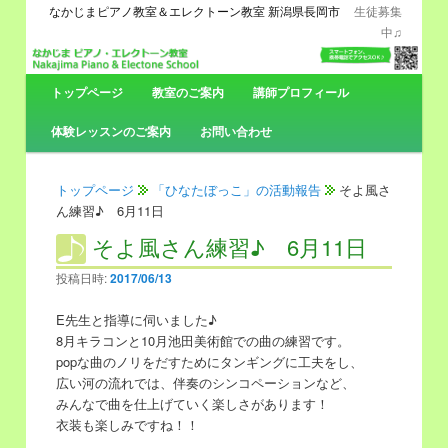
なかじまピアノ教室＆エレクトーン教室 新潟県長岡市
生徒募集
中♫
メ
トップページ
メ
サ
教室のご案内
講師プロフィール
イ
ン
体験レッスンのご案内
お問い合わせ
イ
ブ
メ
ニ
ン
コ
ュ
トップページ
「ひなたぼっこ」の活動報告
そよ風さ
ー
ん練習♪ 6月11日
コ
ン
そよ風さん練習♪ 6月11日
ン
テ
投稿日時:
2017/06/13
テ
ン
E先生と指導に伺いました♪
8月キラコンと10月池田美術館での曲の練習です。
ン
ツ
popな曲のノリをだすためにタンギングに工夫をし、
広い河の流れでは、伴奏のシンコペーションなど、
ツ
へ
みんなで曲を仕上げていく楽しさがあります！
衣装も楽しみですね！！
へ
移