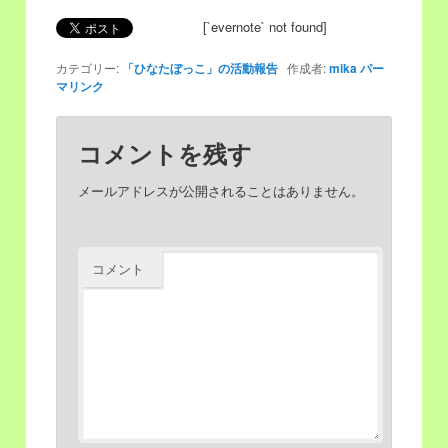
[`evernote` not found]
移
動
カテゴリー:
「ひなたぼっこ」の活動報告
作成者:
mika
パー
動
マリンク
コメントを残す
メールアドレスが公開されることはありません。
コメント