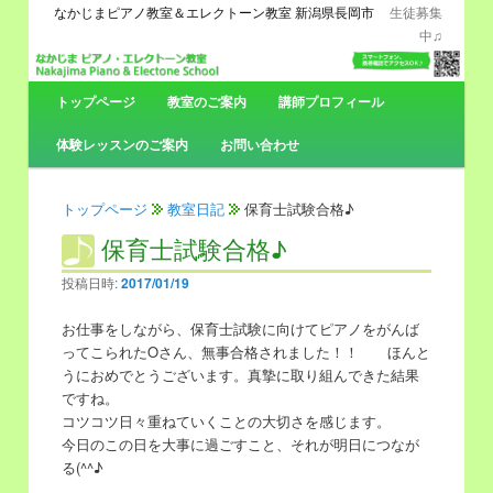
なかじまピアノ教室＆エレクトーン教室 新潟県長岡市
生徒募集
中♫
メ
トップページ
メ
サ
教室のご案内
講師プロフィール
イ
ン
体験レッスンのご案内
お問い合わせ
イ
ブ
メ
ニ
ン
コ
ュ
トップページ
教室日記
保育士試験合格♪
ー
保育士試験合格♪
コ
ン
投稿日時:
2017/01/19
ン
テ
お仕事をしながら、保育士試験に向けてピアノをがんば
テ
ン
ってこられたOさん、無事合格されました！！ ほんと
うにおめでとうございます。真摯に取り組んできた結果
ン
ツ
ですね。
コツコツ日々重ねていくことの大切さを感じます。
ツ
へ
今日のこの日を大事に過ごすこと、それが明日につなが
る(^^♪
へ
移