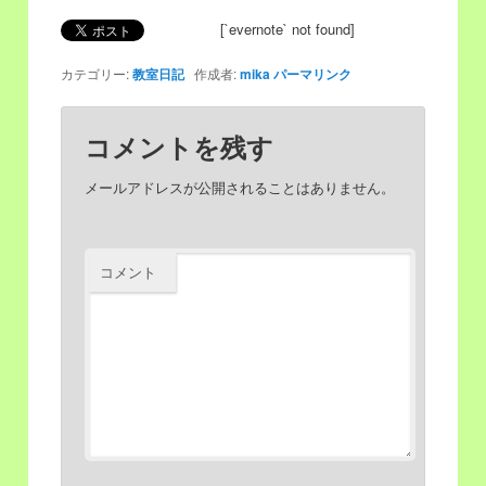
[`evernote` not found]
移
動
カテゴリー:
教室日記
作成者:
mika
パーマリンク
動
コメントを残す
メールアドレスが公開されることはありません。
コメント