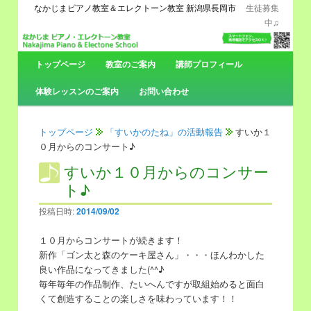
なかじまピアノ教室＆エレクトーン教室 新潟県長岡市
生徒募集
中♫
メ
トップページ
メ
サ
教室のご案内
講師プロフィール
イ
ン
体験レッスンのご案内
お問い合わせ
イ
ブ
メ
ニ
ン
コ
ュ
トップページ
「すいかのたね」の活動報告
すいか１
ー
０月からのコンサート♪
コ
ン
すいか１０月からのコンサー
ト♪
ン
テ
投稿日時:
2014/09/02
テ
ン
１０月からコンサートが続きます！
ン
ツ
新作「ゴン太と森のケーキ屋さん」・・・ほんわかした
良い作品になってきました(^^♪
ツ
へ
毎年毎年の作品制作、たいへんですが取組始めると面白
くて創造することの楽しさを味わっています！！
へ
移