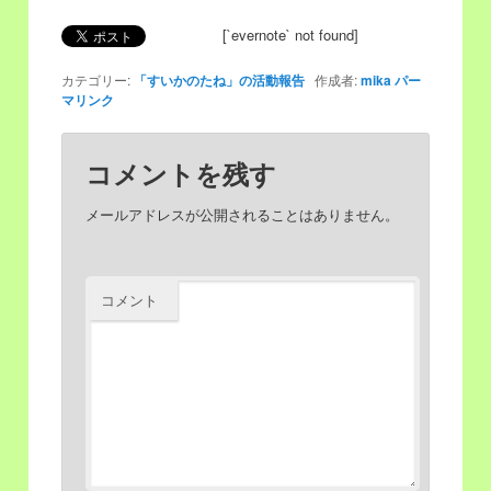
[`evernote` not found]
移
動
カテゴリー:
「すいかのたね」の活動報告
作成者:
mika
パー
動
マリンク
コメントを残す
メールアドレスが公開されることはありません。
コメント