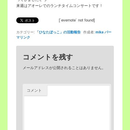
来週はアオーレでのランチタイムコンサートです！
移
動
[`evernote` not found]
動
カテゴリー:
「ひなたぼっこ」の活動報告
作成者:
mika
パー
マリンク
コメントを残す
メールアドレスが公開されることはありません。
コメント