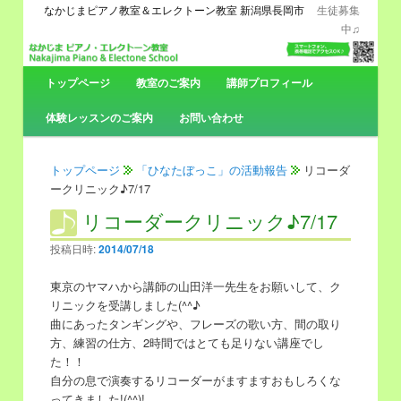
なかじまピアノ教室＆エレクトーン教室 新潟県長岡市
生徒募集
中♫
メ
トップページ
メ
サ
教室のご案内
講師プロフィール
イ
ン
体験レッスンのご案内
お問い合わせ
イ
ブ
メ
ニ
ン
コ
ュ
トップページ
「ひなたぼっこ」の活動報告
リコーダ
ー
ークリニック♪7/17
コ
ン
リコーダークリニック♪7/17
ン
テ
投稿日時:
2014/07/18
テ
ン
東京のヤマハから講師の山田洋一先生をお願いして、ク
リニックを受講しました(^^♪
ン
ツ
曲にあったタンギングや、フレーズの歌い方、間の取り
方、練習の仕方、2時間ではとても足りない講座でし
ツ
へ
た！！
自分の息で演奏するリコーダーがますますおもしろくな
へ
移
ってきました!(^^)!