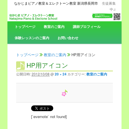
なかじまピアノ教室＆エレクトーン教室 新潟県長岡市
生徒募集
中♫
メ
トップページ
メ
サ
教室のご案内
講師プロフィール
イ
ン
体験レッスンのご案内
お問い合わせ
イ
ブ
メ
ニ
ン
コ
ュ
トップページ
教室のご案内
HP用アイコン
ー
HP用アイコン
コ
ン
公開日時:
2012/10/08
@
20 × 24
カテゴリー:
教室のご案内
ン
テ
テ
ン
ン
ツ
ツ
へ
[`evernote` not found]
へ
移